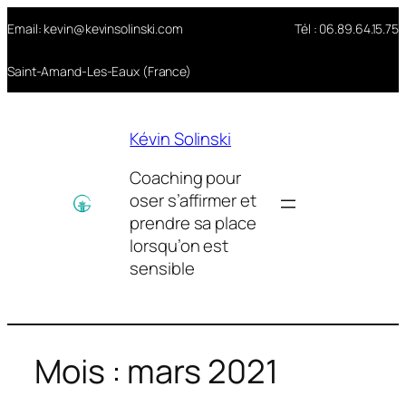
Aller
Email: kevin@kevinsolinski.com
Tél : 06.89.64.15.75
au
contenu
Saint-Amand-Les-Eaux (France)
Kévin Solinski
Coaching pour
oser s’affirmer et
prendre sa place
lorsqu’on est
sensible
Mois :
mars 2021