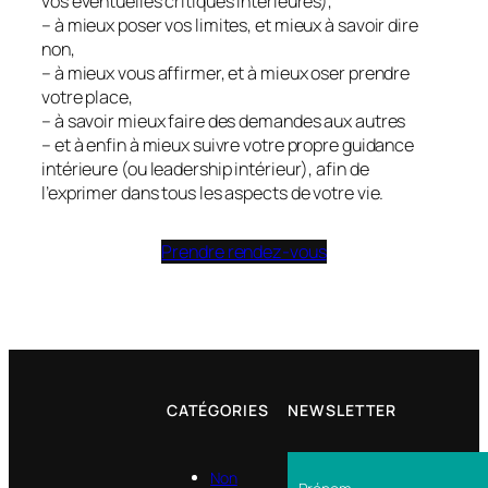
vos éventuelles critiques intérieures),
– à mieux poser vos limites, et mieux à savoir dire
non,
– à mieux vous affirmer, et à mieux oser prendre
votre place,
– à savoir mieux faire des demandes aux autres
– et à enfin à mieux suivre votre propre guidance
intérieure (ou leadership intérieur), afin de
l’exprimer dans tous les aspects de votre vie.
Prendre rendez-vous
CATÉGORIES
NEWSLETTER
Non