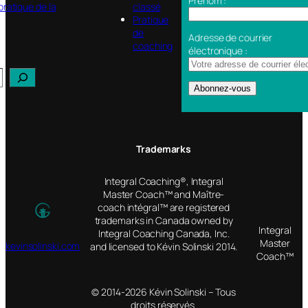
Prénom :
pratique de la
classé
Pratique
de
Adresse de courrier
coaching
électronique :
Trademarks
Integral Coaching®, Integral
Master Coach™ and Maître-
coach intégral™ are registered
trademarks in Canada owned by
Integral
Integral Coaching Canada, Inc.
Master
kevinsolinski.com
and licensed to Kévin Solinski 2014.
Coach™
© 2014-2026 Kévin Solinski – Tous
droits réservés.