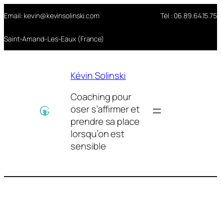
Aller
Email: kevin@kevinsolinski.com
Tél : 06.89.64.15.75
au
contenu
Saint-Amand-Les-Eaux (France)
Kévin Solinski
Coaching pour
oser s’affirmer et
prendre sa place
lorsqu’on est
sensible